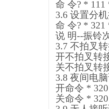
命 令? * 111
3.6 设置分
命 令? * 32
说 明--振铃
3.7 不拍叉
开不拍叉转接命令
关不拍叉转接命令
3.8 夜间
开命令 * 320 
关命令 * 320 
3.9 无人接