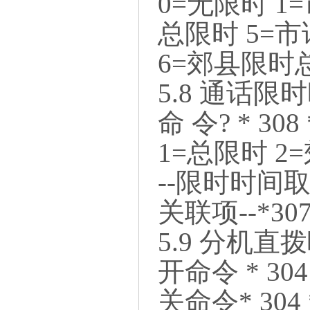
0=无限时 1
总限时 5=
6=郊县限时
5.8 通话限
命 令? * 30
1=总限时 2
--限时时间取值
关联项--*
5.9 分机
开命令 * 304
关命令* 304