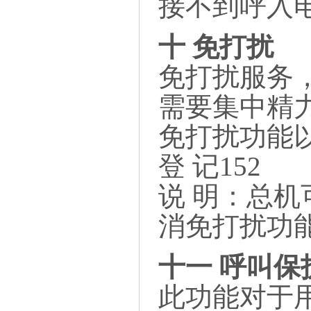
接不到呼入
十 免打扰
免打扰服务
需要集中精
免打扰功能
登 记152
说 明：总
消免打扰功
十一 呼叫保
此功能对于