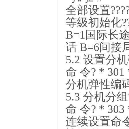
全部设置??????
等级初始化?????
B=1国际长途
话 B=6间接
5.2 设置分
命 令? * 3
分机弹性编码初
5.3 分机分
命 令? * 30
连续设置命令?