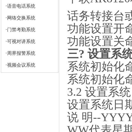
·
语音电话系统
话务转接台
·
网络交换系统
功能设置开命令： 
·
门禁考勤系统
功能设置关命令
·
可视对讲系统
三? 设置系
·
周界报警系统
系统初始化命令1：
·
视频会议系统
系统初始化命令2：
3.2 设置
设置系统日期命
说 明--Y
WW代表星