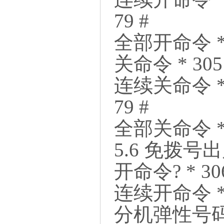
79 #
全部开命令 * 3
关命令 * 305
连续关命令 *
79 #
全部关命令 * 3
5.6 免拨号
开命令? * 3
连续开命令 * 
分机弹性号码7