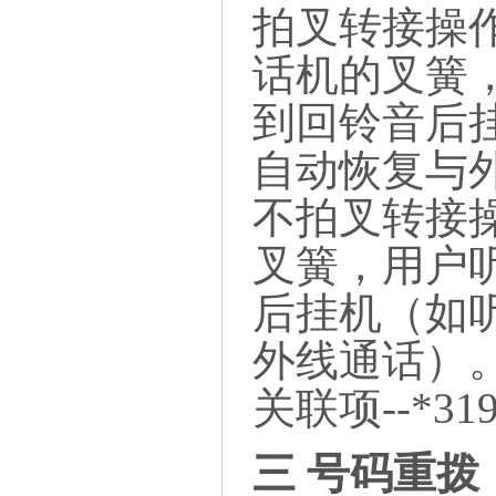
拍叉转接操作
话机的叉簧，
到回铃音后
自动恢复与外
不拍叉转接操
叉簧，用户
后挂机（如
外线通话）
关联项--*
三 号码重拨