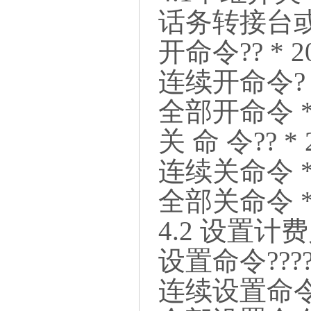
话务转接台
开命令?? * 2
连续开命令? * 20
全部开命令 * 2
关 命 令?? *
连续关命令 * 200
全部关命令 * 2
4.2 设置计
设置命令?????
连续设置命令? * 