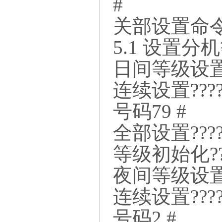
#
关部设置命令* 2
5.1 设置分
日间等级设置命令
连续设置????
号码79 #
全部设置??????
等级初始化?????
夜间等级设置命令
连续设置????
号码2 #