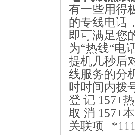
有一些用得
的专线电话
即可满足您
为“热线“
提机几秒后
线服务的分
时时间内拨
登 记 157
取 消 157
关联项--*