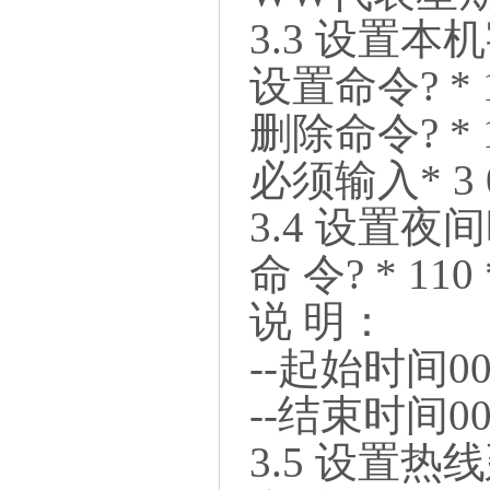
3.3 设置本
设置命令? * 1
删除命令? * 1
必须输入* 3
3.4 设置夜
命 令? * 11
说 明：
--起始时间00
--结束时间00
3.5 设置热