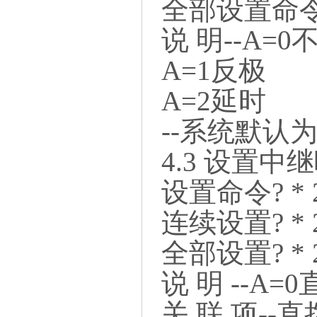
全部设置命令? *
说 明--A=0
A=1反极
A=2延时
--系统默认
4.3 设置中
设置命令? * 2
连续设置? * 202
全部设置? * 20
说 明 --A=
关 联 项-