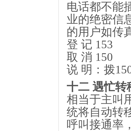
电话都不能
业的绝密信
的用户如传真
登 记 153
取 消 150
说 明：拨1
十二 遇忙转
相当于主叫
统将自动转
呼叫接通率