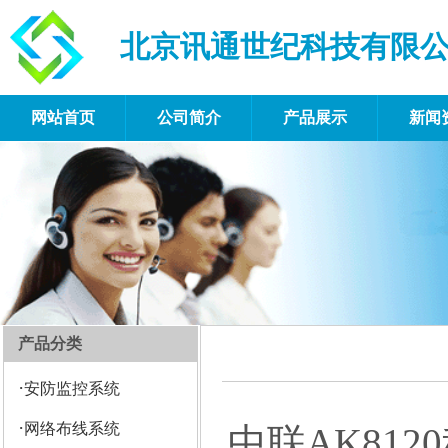
北京讯通世纪科技有限
网站首页
公司简介
产品展示
新闻
产品分类
·
安防监控系统
·
网络布线系统
中联AK81